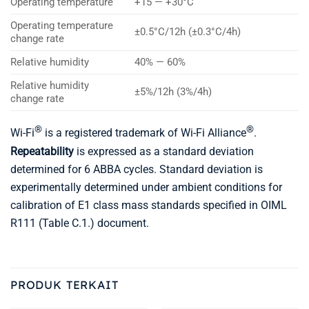
Operating temperature
+15 — +30°C
Operating temperature
±0.5°C/12h (±0.3°C/4h)
change rate
Relative humidity
40% — 60%
Relative humidity
±5%/12h (3%/4h)
change rate
®
®
Wi-Fi
is a registered trademark of Wi-Fi Alliance
.
Repeatability
is expressed as a standard deviation
determined for 6 ABBA cycles. Standard deviation is
experimentally determined under ambient conditions for
calibration of E1 class mass standards specified in OIML
R111 (Table C.1.) document.
PRODUK TERKAIT