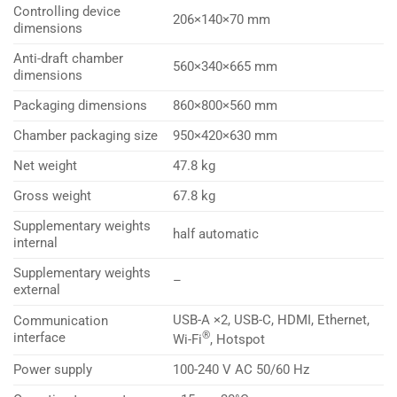
Controlling device
206×140×70 mm
dimensions
Anti-draft chamber
560×340×665 mm
dimensions
Packaging dimensions
860×800×560 mm
Chamber packaging size
950×420×630 mm
Net weight
47.8 kg
Gross weight
67.8 kg
Supplementary weights
half automatic
internal
Supplementary weights
–
external
USB-A ×2, USB-C, HDMI, Ethernet,
Communication
®
interface
Wi-Fi
, Hotspot
Power supply
100-240 V AC 50/60 Hz