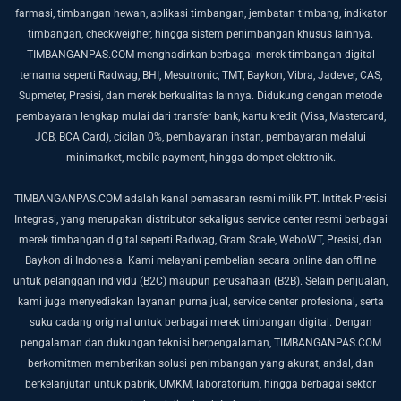
farmasi, timbangan hewan, aplikasi timbangan, jembatan timbang, indikator
timbangan, checkweigher, hingga sistem penimbangan khusus lainnya.
TIMBANGANPAS.COM menghadirkan berbagai merek timbangan digital
ternama seperti Radwag, BHI, Mesutronic, TMT, Baykon, Vibra, Jadever, CAS,
Supmeter, Presisi, dan merek berkualitas lainnya. Didukung dengan metode
pembayaran lengkap mulai dari transfer bank, kartu kredit (Visa, Mastercard,
JCB, BCA Card), cicilan 0%, pembayaran instan, pembayaran melalui
minimarket, mobile payment, hingga dompet elektronik.
TIMBANGANPAS.COM adalah kanal pemasaran resmi milik PT. Intitek Presisi
Integrasi, yang merupakan distributor sekaligus service center resmi berbagai
merek timbangan digital seperti Radwag, Gram Scale, WeboWT, Presisi, dan
Baykon di Indonesia. Kami melayani pembelian secara online dan offline
untuk pelanggan individu (B2C) maupun perusahaan (B2B).
Selain penjualan,
kami juga menyediakan layanan purna jual, service center profesional, serta
suku cadang original untuk berbagai merek timbangan digital. Dengan
pengalaman dan dukungan teknisi berpengalaman, TIMBANGANPAS.COM
berkomitmen memberikan solusi penimbangan yang akurat, andal, dan
berkelanjutan untuk pabrik, UMKM, laboratorium, hingga berbagai sektor