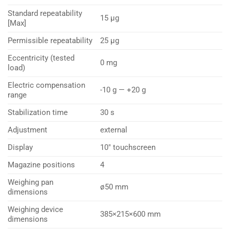
Standard repeatability
15 µg
[Max]
Permissible repeatability
25 µg
Eccentricity (tested
0 mg
load)
Electric compensation
-10 g — +20 g
range
Stabilization time
30 s
Adjustment
external
Display
10″ touchscreen
Magazine positions
4
Weighing pan
ø50 mm
dimensions
Weighing device
385×215×600 mm
dimensions