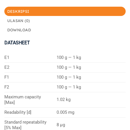
DESKRIPSI
ULASAN (0)
DOWNLOAD
DATASHEET
E1
100 g — 1 kg
E2
100 g — 1 kg
F1
100 g — 1 kg
F2
100 g — 1 kg
Maximum capacity
1.02 kg
[Max]
Readability [d]
0.005 mg
Standard repeatability
8 µg
[5% Max]