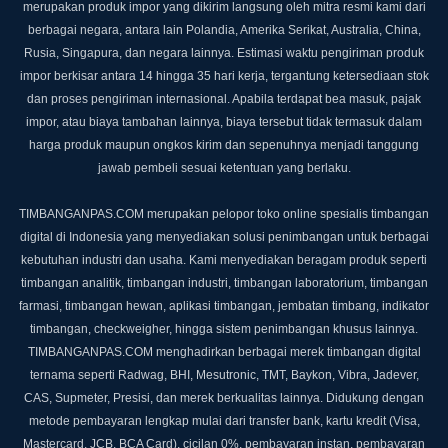
merupakan produk impor yang dikirim langsung oleh mitra resmi kami dari
berbagai negara, antara lain Polandia, Amerika Serikat, Australia, China,
Rusia, Singapura, dan negara lainnya.
Estimasi waktu pengiriman produk
impor berkisar antara 14 hingga 35 hari kerja, tergantung ketersediaan stok
dan proses pengiriman internasional.
Apabila terdapat bea masuk, pajak
impor, atau biaya tambahan lainnya, biaya tersebut tidak termasuk dalam
harga produk maupun ongkos kirim dan sepenuhnya menjadi tanggung
jawab pembeli sesuai ketentuan yang berlaku.
TIMBANGANPAS.COM merupakan pelopor toko online spesialis timbangan
digital di Indonesia yang menyediakan solusi penimbangan untuk berbagai
kebutuhan industri dan usaha. Kami menyediakan beragam produk seperti
timbangan analitik, timbangan industri, timbangan laboratorium, timbangan
farmasi, timbangan hewan, aplikasi timbangan, jembatan timbang, indikator
timbangan, checkweigher, hingga sistem penimbangan khusus lainnya.
TIMBANGANPAS.COM menghadirkan berbagai merek timbangan digital
ternama seperti Radwag, BHI, Mesutronic, TMT, Baykon, Vibra, Jadever,
CAS, Supmeter, Presisi, dan merek berkualitas lainnya. Didukung dengan
metode pembayaran lengkap mulai dari transfer bank, kartu kredit (Visa,
Mastercard, JCB, BCA Card), cicilan 0%, pembayaran instan, pembayaran