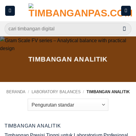
Skip
to
content
Pencarian
untuk:
TIMBANGAN ANALITIK
BERANDA
/
LABORATORY BALANCES
/
TIMBANGAN ANALITIK
TIMBANGAN ANALITIK
Timbangan Presisi Tinggi untuk Laboratorium Profesional