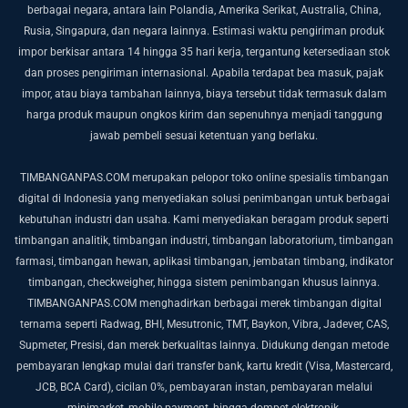
berbagai negara, antara lain Polandia, Amerika Serikat, Australia, China,
Rusia, Singapura, dan negara lainnya.
Estimasi waktu pengiriman produk
impor berkisar antara 14 hingga 35 hari kerja, tergantung ketersediaan stok
dan proses pengiriman internasional.
Apabila terdapat bea masuk, pajak
impor, atau biaya tambahan lainnya, biaya tersebut tidak termasuk dalam
harga produk maupun ongkos kirim dan sepenuhnya menjadi tanggung
jawab pembeli sesuai ketentuan yang berlaku.
TIMBANGANPAS.COM merupakan pelopor toko online spesialis timbangan
digital di Indonesia yang menyediakan solusi penimbangan untuk berbagai
kebutuhan industri dan usaha. Kami menyediakan beragam produk seperti
timbangan analitik, timbangan industri, timbangan laboratorium, timbangan
farmasi, timbangan hewan, aplikasi timbangan, jembatan timbang, indikator
timbangan, checkweigher, hingga sistem penimbangan khusus lainnya.
TIMBANGANPAS.COM menghadirkan berbagai merek timbangan digital
ternama seperti Radwag, BHI, Mesutronic, TMT, Baykon, Vibra, Jadever, CAS,
Supmeter, Presisi, dan merek berkualitas lainnya. Didukung dengan metode
pembayaran lengkap mulai dari transfer bank, kartu kredit (Visa, Mastercard,
JCB, BCA Card), cicilan 0%, pembayaran instan, pembayaran melalui