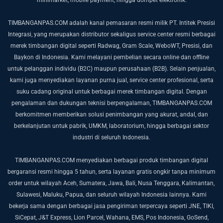
minimarket, mobile payment, hingga dompet elektronik.
TIMBANGANPAS.COM adalah kanal pemasaran resmi milik PT. Intitek Presisi
Integrasi, yang merupakan distributor sekaligus service center resmi berbagai
merek timbangan digital seperti Radwag, Gram Scale, WeboWT, Presisi, dan
Baykon di Indonesia. Kami melayani pembelian secara online dan offline
untuk pelanggan individu (B2C) maupun perusahaan (B2B).
Selain penjualan,
kami juga menyediakan layanan purna jual, service center profesional, serta
suku cadang original untuk berbagai merek timbangan digital. Dengan
pengalaman dan dukungan teknisi berpengalaman, TIMBANGANPAS.COM
berkomitmen memberikan solusi penimbangan yang akurat, andal, dan
berkelanjutan untuk pabrik, UMKM, laboratorium, hingga berbagai sektor
industri di seluruh Indonesia.
TIMBANGANPAS.COM menyediakan berbagai produk timbangan digital
bergaransi resmi hingga 5 tahun, serta layanan gratis ongkir tanpa minimum
order untuk wilayah Aceh, Sumatera, Jawa, Bali, Nusa Tenggara, Kalimantan,
Sulawesi, Maluku, Papua, dan seluruh wilayah Indonesia lainnya. Kami
bekerja sama dengan berbagai jasa pengiriman terpercaya seperti JNE, TIKI,
SiCepat, J&T Express, Lion Parcel, Wahana, EMS, Pos Indonesia, GoSend,