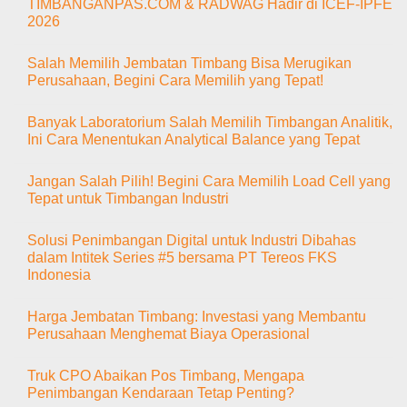
TIMBANGANPAS.COM & RADWAG Hadir di ICEF-IPFE
2026
Tak
ada
Salah Memilih Jembatan Timbang Bisa Merugikan
komentar
pada
Perusahaan, Begini Cara Memilih yang Tepat!
Dari
Laboratorium
Tak
hingga
ada
Banyak Laboratorium Salah Memilih Timbangan Analitik,
Industri,
komentar
Solusi
pada
Ini Cara Menentukan Analytical Balance yang Tepat
TIMBANGANPAS.COM
Salah
&
Memilih
Tak
RADWAG
Jembatan
ada
Jangan Salah Pilih! Begini Cara Memilih Load Cell yang
Hadir
Timbang
komentar
di
Bisa
pada
Tepat untuk Timbangan Industri
ICEF-
Merugikan
Banyak
IPFE
Perusahaan,
Laboratorium
Tak
2026
Begini
Salah
ada
Solusi Penimbangan Digital untuk Industri Dibahas
Cara
Memilih
komentar
Memilih
Timbangan
pada
dalam Intitek Series #5 bersama PT Tereos FKS
yang
Analitik,
Jangan
Indonesia
Tepat!
Ini
Salah
Cara
Pilih!
Tak
Menentukan
Begini
ada
Analytical
Cara
Harga Jembatan Timbang: Investasi yang Membantu
komentar
Balance
Memilih
pada
Perusahaan Menghemat Biaya Operasional
yang
Load
Solusi
Tepat
Cell
Penimbangan
Tak
yang
Digital
ada
Tepat
Truk CPO Abaikan Pos Timbang, Mengapa
untuk
komentar
untuk
Industri
pada
Penimbangan Kendaraan Tetap Penting?
Timbangan
Dibahas
Harga
Industri