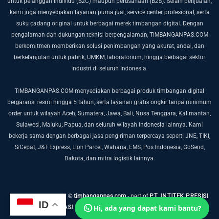
untuk pelanggan individu (B2C) maupun perusahaan (B2B).
Selain penjualan,
kami juga menyediakan layanan purna jual, service center profesional, serta
suku cadang original untuk berbagai merek timbangan digital. Dengan
pengalaman dan dukungan teknisi berpengalaman, TIMBANGANPAS.COM
berkomitmen memberikan solusi penimbangan yang akurat, andal, dan
berkelanjutan untuk pabrik, UMKM, laboratorium, hingga berbagai sektor
industri di seluruh Indonesia.
TIMBANGANPAS.COM menyediakan berbagai produk timbangan digital
bergaransi resmi hingga 5 tahun, serta layanan gratis ongkir tanpa minimum
order untuk wilayah Aceh, Sumatera, Jawa, Bali, Nusa Tenggara, Kalimantan,
Sulawesi, Maluku, Papua, dan seluruh wilayah Indonesia lainnya. Kami
bekerja sama dengan berbagai jasa pengiriman terpercaya seperti JNE, TIKI,
SiCepat, J&T Express, Lion Parcel, Wahana, EMS, Pos Indonesia, GoSend,
Dakota, dan mitra logistik lainnya.
Copyright 2019-2026 ©
timbanganpas.com
- part of
PT. INTITEK PRESISI
ID
Hi, ada yang dapat kami bantu?
INTEGRASI
- web development by
RVG NETWORK