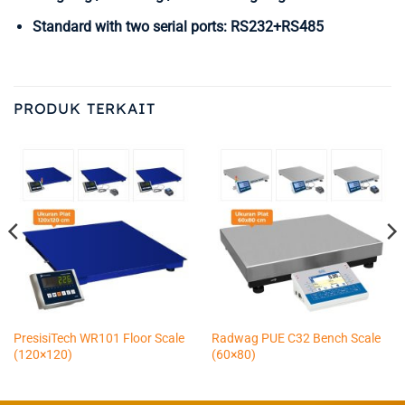
Standard with two serial ports: RS232+RS485
PRODUK TERKAIT
PresisiTech WR101 Floor Scale
Radwag PUE C32 Bench Scale
(120×120)
(60×80)