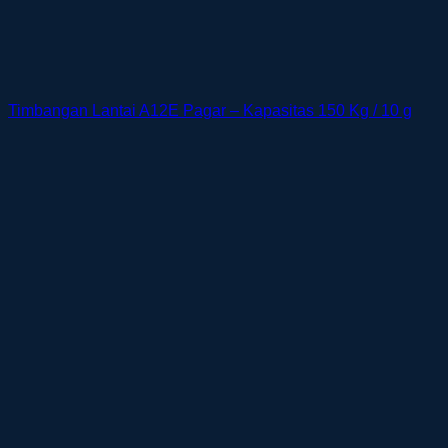
Timbangan Lantai A12E Pagar – Kapasitas 150 Kg / 10 g