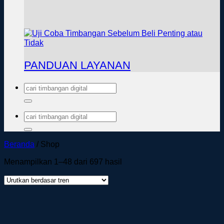
PANDUAN LAYANAN
Pencarian
untuk:
Pencarian
untuk:
Beranda
/
Shop
Diurutkan
Menampilkan 1–48 dari 697 hasil
menurut
popularitas