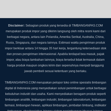
Disclaimer:
Sebagian produk yang tersedia di TIMBANGANPAS.COM
merupakan produk impor yang dikirim langsung oleh mitra resmi kami dari
berbagai negara, antara lain Polandia, Amerika Serikat, Australia, China,
Rusia, Singapura, dan negara lainnya.
Estimasi waktu pengiriman produk
impor berkisar antara 14 hingga 35 hari kerja, tergantung ketersediaan stok
dan proses pengiriman internasional.
Apabila terdapat bea masuk, pajak
impor, atau biaya tambahan lainnya, biaya tersebut tidak termasuk dalam
harga produk maupun ongkos kirim dan sepenuhnya menjadi tanggung
jawab pembeli sesuai ketentuan yang berlaku.
TIMBANGANPAS.COM merupakan pelopor toko online spesialis timbangan
digital di Indonesia yang menyediakan solusi penimbangan untuk berbagai
kebutuhan industri dan usaha. Kami menyediakan beragam produk seperti
timbangan analitik, timbangan industri, timbangan laboratorium, timbangan
farmasi, timbangan hewan, aplikasi timbangan, jembatan timbang, indikator
timbangan, checkweigher, hingga sistem penimbangan khusus lainnya.