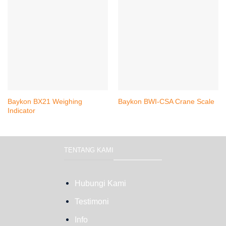
Baykon BX21 Weighing
Baykon BWI-CSA Crane Scale
Indicator
TENTANG KAMI
Hubungi Kami
Testimoni
Info