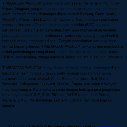
TIMBANGANPAS.COM adalah kanal pemasaran resmi milik PT. Intitek
Presisi Integrasi, yang merupakan distributor sekaligus service center
resmi berbagai merek timbangan digital seperti Radwag, Gram Scale,
WeboWT, Presisi, dan Baykon di Indonesia. Kami melayani pembelian
secara online dan offline untuk pelanggan individu (B2C) maupun
perusahaan (B2B).
Selain penjualan, kami juga menyediakan layanan
purna jual, service center profesional, serta suku cadang original untuk
berbagai merek timbangan digital. Dengan pengalaman dan dukungan
teknisi berpengalaman, TIMBANGANPAS.COM berkomitmen memberikan
solusi penimbangan yang akurat, andal, dan berkelanjutan untuk pabrik,
UMKM, laboratorium, hingga berbagai sektor industri di seluruh Indonesia.
TIMBANGANPAS.COM menyediakan berbagai produk timbangan digital
bergaransi resmi hingga 5 tahun, serta layanan gratis ongkir tanpa
minimum order untuk wilayah Aceh, Sumatera, Jawa, Bali, Nusa
Tenggara, Kalimantan, Sulawesi, Maluku, Papua, dan seluruh wilayah
Indonesia lainnya. Kami bekerja sama dengan berbagai jasa pengiriman
terpercaya seperti JNE, TIKI, SiCepat, J&T Express, Lion Parcel,
Wahana, EMS, Pos Indonesia, GoSend, Dakota, dan mitra logistik
lainnya.
Copyright 2019-2026 ©
timbanganpas.com
- part of
PT. INTITEK