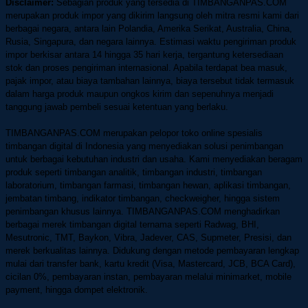
Disclaimer:
Sebagian produk yang tersedia di TIMBANGANPAS.COM
merupakan produk impor yang dikirim langsung oleh mitra resmi kami dari
berbagai negara, antara lain Polandia, Amerika Serikat, Australia, China,
Rusia, Singapura, dan negara lainnya.
Estimasi waktu pengiriman produk
impor berkisar antara 14 hingga 35 hari kerja, tergantung ketersediaan
stok dan proses pengiriman internasional.
Apabila terdapat bea masuk,
pajak impor, atau biaya tambahan lainnya, biaya tersebut tidak termasuk
dalam harga produk maupun ongkos kirim dan sepenuhnya menjadi
tanggung jawab pembeli sesuai ketentuan yang berlaku.
TIMBANGANPAS.COM merupakan pelopor toko online spesialis
timbangan digital di Indonesia yang menyediakan solusi penimbangan
untuk berbagai kebutuhan industri dan usaha. Kami menyediakan beragam
produk seperti timbangan analitik, timbangan industri, timbangan
laboratorium, timbangan farmasi, timbangan hewan, aplikasi timbangan,
jembatan timbang, indikator timbangan, checkweigher, hingga sistem
penimbangan khusus lainnya.
TIMBANGANPAS.COM menghadirkan
berbagai merek timbangan digital ternama seperti Radwag, BHI,
Mesutronic, TMT, Baykon, Vibra, Jadever, CAS, Supmeter, Presisi, dan
merek berkualitas lainnya. Didukung dengan metode pembayaran lengkap
mulai dari transfer bank, kartu kredit (Visa, Mastercard, JCB, BCA Card),
cicilan 0%, pembayaran instan, pembayaran melalui minimarket, mobile
payment, hingga dompet elektronik.