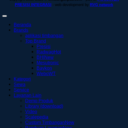
PRESISI INTEGRASI
- web development by
RVG network
Beranda
Brands
aplikasi timbangan
Top Brand
Presisi
Radwag
BHI
Mesutronic
Baykon
WeboWT
Kategori
Sewa
Service
Layanan Lain
Demo Produk
Library (download)
Video
Scalepedia
Custom Timbangan
Panduan Layanan