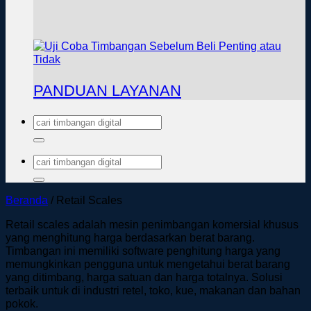
PANDUAN LAYANAN
Pencarian
untuk:
Pencarian
untuk:
Beranda
/
Retail Scales
Retail scales adalah mesin penimbangan komersial khusus
yang menghitung harga berdasarkan berat barang.
Timbangan ini memiliki software penghitung harga yang
memungkinkan pengguna untuk mengetahui berat barang
yang ditimbang, harga satuan dan harga totalnya. Solusi
terbaik untuk di industri retel, toko, kue, makanan dan bahan
pokok.